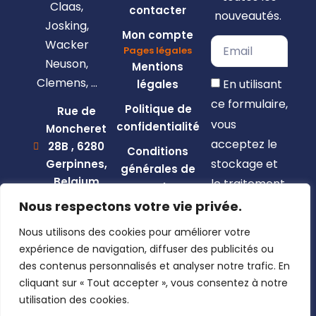
Claas,
contacter
nouveautés.
Josking,
Mon compte
Wacker
Pages légales
Neuson,
Mentions
Clemens, …
En utilisant
légales
ce formulaire,
Politique de
Rue de
vous
confidentialité
Moncheret
acceptez le
28B , 6280
Conditions
stockage et
Gerpinnes,
générales de
Belgium
le traitement
vente
de vos
+32 492
Nous respectons votre vie privée.
58 12 94
données par
Nous utilisons des cookies pour améliorer votre
marcellin@gerpiagri.be
ce site web.
expérience de navigation, diffuser des publicités ou
BE
des contenus personnalisés et analyser notre trafic. En
S'inscrire
0793.946.582
cliquant sur « Tout accepter », vous consentez à notre
utilisation des cookies.