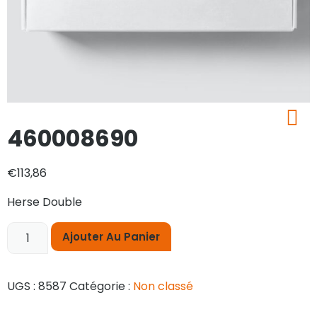
460008690
€
113,86
Herse Double
Ajouter Au Panier
UGS :
8587
Catégorie :
Non classé