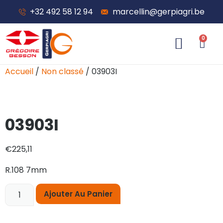
+32 492 58 12 94
marcellin@gerpiagri.be
0
À propos de nous
Accueil
/
Non classé
/ 03903I
03903I
€
225,11
R.108 7mm
Ajouter Au Panier