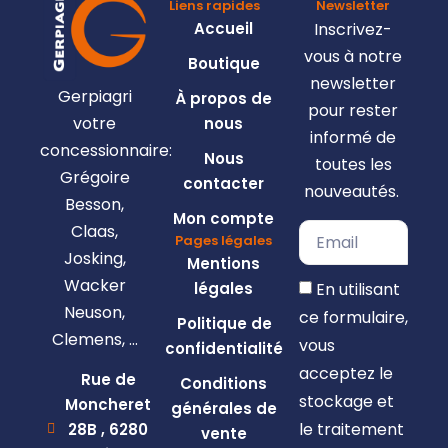
Liens rapides
Newsletter
Accueil
Inscrivez-
vous à notre
Boutique
newsletter
Gerpiagri
À propos de
pour rester
votre
nous
informé de
concessionnaire:
Nous
toutes les
Grégoire
contacter
nouveautés.
Besson,
Mon compte
Claas,
Pages légales
Josking,
Mentions
Wacker
En utilisant
légales
Neuson,
ce formulaire,
Politique de
Clemens, …
vous
confidentialité
acceptez le
Rue de
Conditions
stockage et
Moncheret
générales de
le traitement
28B , 6280
vente