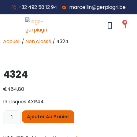
+32 492 58 12 94
marcellin@gerpiagri.be
0
À propos de nous
Accueil
/
Non classé
/ 4324
4324
€
464,80
13 disques AXR44
Ajouter Au Panier