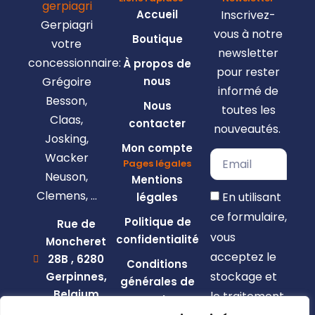
Accueil
Inscrivez-
Gerpiagri
vous à notre
Boutique
votre
newsletter
concessionnaire:
À propos de
pour rester
Grégoire
nous
informé de
Besson,
Nous
toutes les
Claas,
contacter
nouveautés.
Josking,
Mon compte
Wacker
Pages légales
Neuson,
Mentions
Clemens, …
En utilisant
légales
ce formulaire,
Politique de
Rue de
vous
confidentialité
Moncheret
acceptez le
28B , 6280
Conditions
stockage et
Gerpinnes,
générales de
Belgium
le traitement
vente