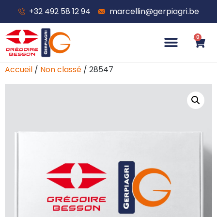
+32 492 58 12 94
marcellin@gerpiagri.be
0
Accueil
/
Non classé
/ 28547