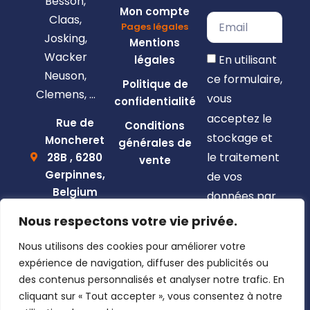
Besson,
Mon compte
Claas,
Pages légales
Josking,
Mentions
Wacker
En utilisant
légales
Neuson,
ce formulaire,
Politique de
Clemens, …
vous
confidentialité
acceptez le
Rue de
Conditions
stockage et
Moncheret
générales de
le traitement
28B , 6280
vente
Gerpinnes,
de vos
Belgium
données par
+32 492
ce site web.
Nous respectons votre vie privée.
58 12 94
S'inscrire
Nous utilisons des cookies pour améliorer votre
marcellin@gerpiagri.be
expérience de navigation, diffuser des publicités ou
BE
des contenus personnalisés et analyser notre trafic. En
0793.946.582
cliquant sur « Tout accepter », vous consentez à notre