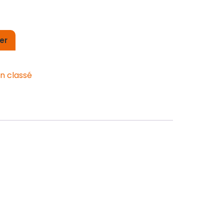
er
n classé