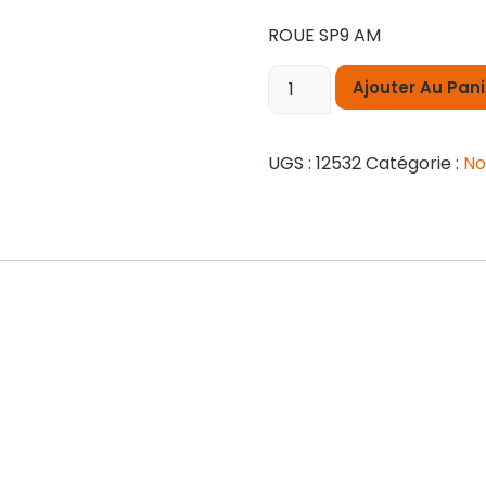
ROUE SP9 AM
Ajouter Au Pani
UGS :
12532
Catégorie :
No