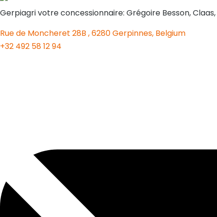
Gerpiagri votre concessionnaire: Grégoire Besson, Claas
Rue de Moncheret 28B , 6280 Gerpinnes, Belgium
+32 492 58 12 94