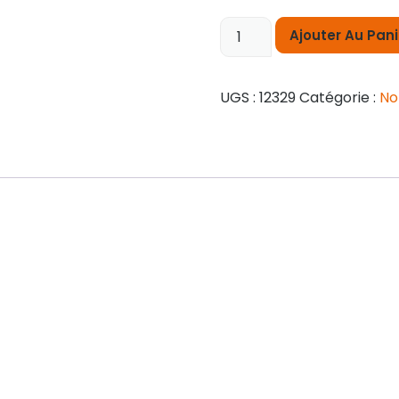
Ajouter Au Pani
UGS :
12329
Catégorie :
No