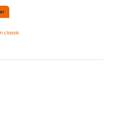
er
n classé