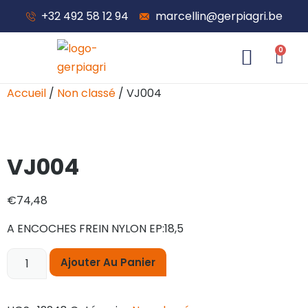
+32 492 58 12 94
marcellin@gerpiagri.be
0
À propos de nous
Accueil
/
Non classé
/ VJ004
VJ004
€
74,48
A ENCOCHES FREIN NYLON EP:18,5
Ajouter Au Panier