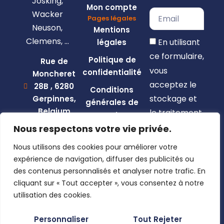
Josking,
Mon compte
Wacker
Pages légales
Neuson,
Mentions
Clemens, …
En utilisant
légales
ce formulaire,
Politique de
Rue de
vous
confidentialité
Moncheret
acceptez le
28B , 6280
Conditions
stockage et
Gerpinnes,
générales de
Belgium
le traitement
vente
de vos
+32 492
Nous respectons votre vie privée.
58 12 94
données par
Nous utilisons des cookies pour améliorer votre
marcellin@gerpiagri.be
ce site web.
expérience de navigation, diffuser des publicités ou
BE
des contenus personnalisés et analyser notre trafic. En
S'inscrire
0793.946.582
cliquant sur « Tout accepter », vous consentez à notre
utilisation des cookies.
Personnaliser
Tout Rejeter