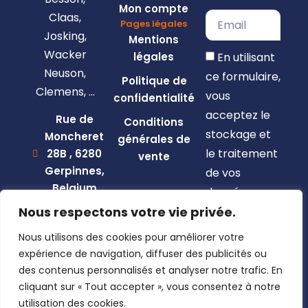
Mon compte
Claas,
Pages légales
Josking,
Mentions
Wacker
En utilisant
légales
Neuson,
ce formulaire,
Politique de
Clemens, …
vous
confidentialité
acceptez le
Rue de
Conditions
stockage et
Moncheret
générales de
le traitement
28B , 6280
vente
Gerpinnes,
de vos
Belgium
données par
+32 492
Nous respectons votre vie privée.
ce site web.
58 12 94
Nous utilisons des cookies pour améliorer votre
S'inscrire
marcellin@gerpiagri.be
expérience de navigation, diffuser des publicités ou
BE
des contenus personnalisés et analyser notre trafic. En
0793.946.582
cliquant sur « Tout accepter », vous consentez à notre
utilisation des cookies.