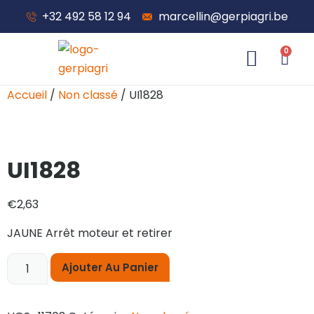
+32 492 58 12 94
marcellin@gerpiagri.be
0
À propos de nous
Accueil
/
Non classé
/ UI1828
UI1828
€
2,63
JAUNE Arrêt moteur et retirer
Ajouter Au Panier