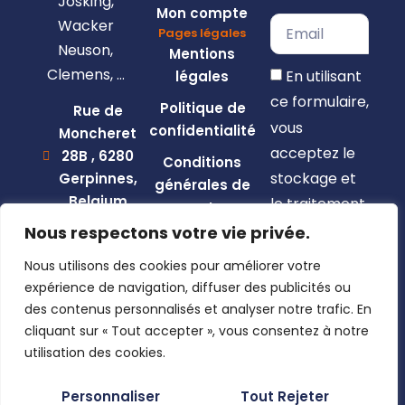
Josking,
Mon compte
Wacker
Pages légales
Neuson,
Mentions
Clemens, …
En utilisant
légales
ce formulaire,
Politique de
Rue de
vous
confidentialité
Moncheret
acceptez le
28B , 6280
Conditions
stockage et
Gerpinnes,
générales de
Belgium
le traitement
vente
de vos
+32 492
Nous respectons votre vie privée.
58 12 94
données par
Nous utilisons des cookies pour améliorer votre
marcellin@gerpiagri.be
ce site web.
expérience de navigation, diffuser des publicités ou
BE
des contenus personnalisés et analyser notre trafic. En
S'inscrire
0793.946.582
cliquant sur « Tout accepter », vous consentez à notre
utilisation des cookies.
Personnaliser
Tout Rejeter