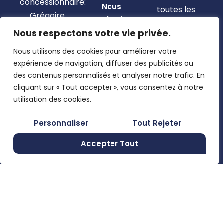
concessionnaire:
Nous
toutes les
Grégoire
contacter
nouveautés.
Besson,
Nous respectons votre vie privée.
Mon compte
Claas,
Pages légales
Nous utilisons des cookies pour améliorer votre
Josking,
Mentions
expérience de navigation, diffuser des publicités ou
Wacker
En utilisant
légales
des contenus personnalisés et analyser notre trafic. En
Neuson,
ce formulaire,
cliquant sur « Tout accepter », vous consentez à notre
Politique de
Clemens, …
vous
utilisation des cookies.
confidentialité
acceptez le
Rue de
Conditions
Personnaliser
Tout Rejeter
stockage et
Moncheret
générales de
le traitement
28B , 6280
Accepter Tout
vente
Gerpinnes,
de vos
Belgium
données par
+32 492
ce site web.
58 12 94
S'inscrire
marcellin@gerpiagri.be