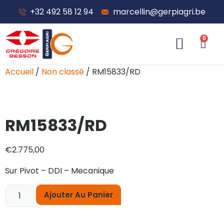
+32 492 58 12 94
marcellin@gerpiagri.be
0
À propos de nous
Accueil
/
Non classé
/ RM15833/RD
RM15833/RD
€
2.775,00
Sur Pivot – DDI – Mecanique
Ajouter Au Panier