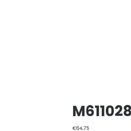
M61102
€
64,75