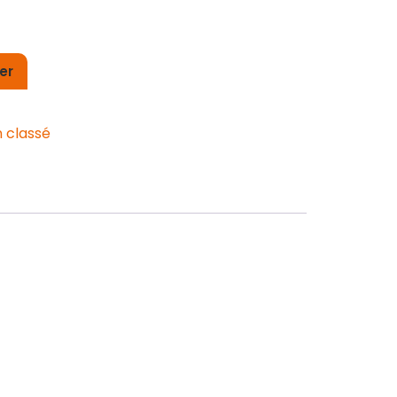
er
 classé