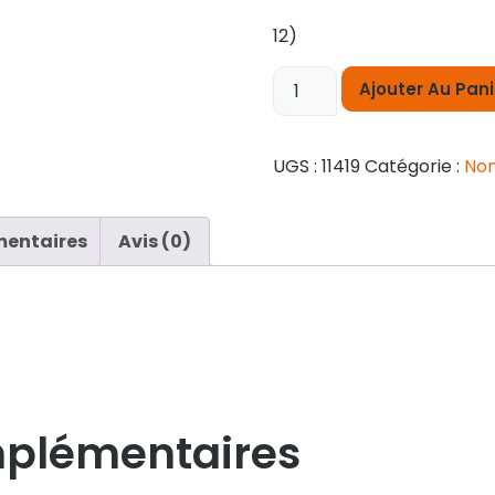
12)
Ajouter Au Pani
UGS :
11419
Catégorie :
Non
mentaires
Avis (0)
mplémentaires