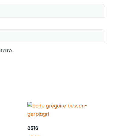
aire.
2516