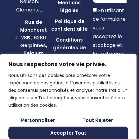
Neuson,
Mentions
Clemens, …
En utilisant
légales
ce formulaire,
Politique de
Rue de
vous
confidentialité
Moncheret
acceptez le
28B , 6280
Conditions
stockage et
Gerpinnes,
générales de
Belgium
le traitement
vente
de vos
+32 492
Nous respectons votre vie privée.
58 12 94
données par
Nous utilisons des cookies pour améliorer votre
marcellin@gerpiagri.be
ce site web.
expérience de navigation, diffuser des publicités ou
BE
des contenus personnalisés et analyser notre trafic. En
S'inscrire
0793.946.582
cliquant sur « Tout accepter », vous consentez à notre
utilisation des cookies.
Personnaliser
Tout Rejeter
Accepter Tout
#chaudmort | © 2026 Design by e-comeo