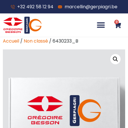
+32 492 58 12 94
marcellin@gerpiagri.be
0
Accueil
/
Non classé
/ 6430233_B