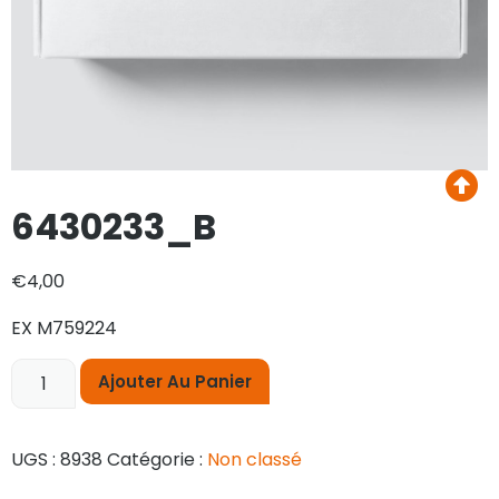
6430233_B
€
4,00
EX M759224
Ajouter Au Panier
UGS :
8938
Catégorie :
Non classé