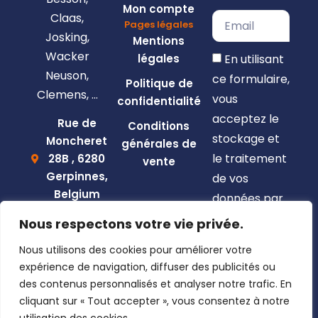
Mon compte
Claas,
Pages légales
Josking,
Mentions
Wacker
En utilisant
légales
Neuson,
ce formulaire,
Politique de
Clemens, …
vous
confidentialité
acceptez le
Rue de
Conditions
stockage et
Moncheret
générales de
le traitement
28B , 6280
vente
Gerpinnes,
de vos
Belgium
données par
+32 492
ce site web.
Nous respectons votre vie privée.
58 12 94
S'inscrire
Nous utilisons des cookies pour améliorer votre
marcellin@gerpiagri.be
expérience de navigation, diffuser des publicités ou
BE
des contenus personnalisés et analyser notre trafic. En
0793.946.582
cliquant sur « Tout accepter », vous consentez à notre