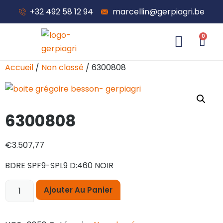
+32 492 58 12 94
marcellin@gerpiagri.be
0
À propos de nous
Accueil
/
Non classé
/ 6300808
6300808
€
3.507,77
BDRE SPF9-SPL9 D:460 NOIR
Ajouter Au Panier