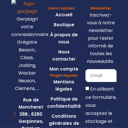
Liens rapides
Newsletter
Accueil
Inscrivez-
Gerpiagri
vous à notre
Boutique
votre
newsletter
concessionnaire:
À propos de
pour rester
Grégoire
nous
informé de
Besson,
Nous
toutes les
Claas,
contacter
nouveautés.
Josking,
Mon compte
Wacker
Pages légales
Neuson,
Mentions
Clemens, …
En utilisant
légales
ce formulaire,
Politique de
Rue de
vous
confidentialité
Moncheret
acceptez le
28B , 6280
Conditions
stockage et
Gerpinnes,
générales de