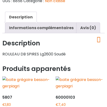
UGS :
8858
Catégorie :
Non classé
Description
Informations complémentaires
Avis (0)
Description
ROULEAU DB SPIRES Lg2600 Soudé
Produits apparentés
5807
60000103
€
1,83
€
7,40