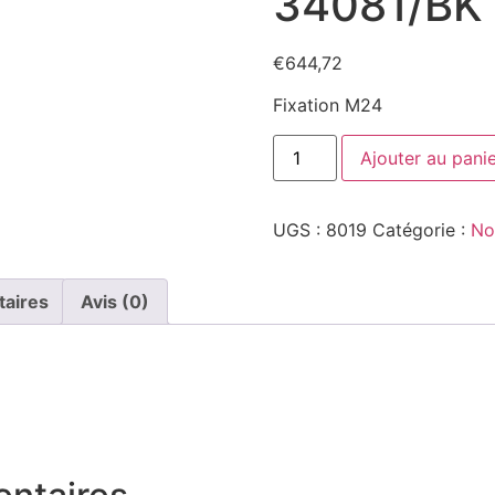
34081/BK
€
644,72
Fixation M24
quantité
Ajouter au pani
de
34081/BK
UGS :
8019
Catégorie :
No
taires
Avis (0)