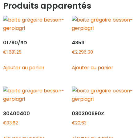
Produits apparentés
01790/RD
4353
€
1.681,25
€
2.296,00
Ajouter au panier
Ajouter au panier
30400400
030300690Z
€
93,62
€
20,63