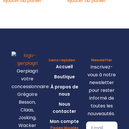
Ajouter au panier
Ajouter au panier
Liens rapides
Newsletter
Accueil
Inscrivez-
Gerpiagri
vous à notre
Boutique
votre
newsletter
concessionnaire:
À propos de
pour rester
Grégoire
nous
informé de
Besson,
Nous
toutes les
Claas,
contacter
nouveautés.
Josking,
Mon compte
Wacker
Pages légales