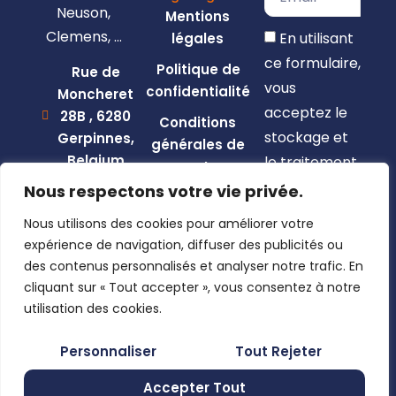
Neuson,
Mentions
Clemens, …
En utilisant
légales
ce formulaire,
Politique de
Rue de
vous
confidentialité
Moncheret
acceptez le
28B , 6280
Conditions
stockage et
Gerpinnes,
générales de
Belgium
le traitement
vente
de vos
+32 492
Nous respectons votre vie privée.
58 12 94
données par
Nous utilisons des cookies pour améliorer votre
marcellin@gerpiagri.be
ce site web.
expérience de navigation, diffuser des publicités ou
BE
des contenus personnalisés et analyser notre trafic. En
S'inscrire
0793.946.582
cliquant sur « Tout accepter », vous consentez à notre
utilisation des cookies.
Personnaliser
Tout Rejeter
Accepter Tout