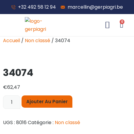
+32 492 58 12 94
marcellin@gerpiagri.be
0
À propos de nous
Accueil
/
Non classé
/ 34074
34074
€
62,47
Ajouter Au Panier
UGS :
8016
Catégorie :
Non classé