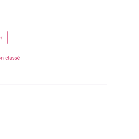
er
n classé