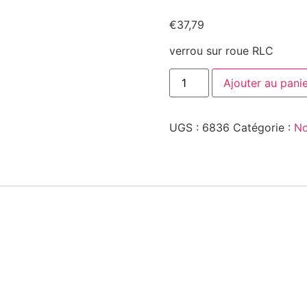
€
37,79
verrou sur roue RLC
quantité
Ajouter au pani
de
199248
UGS :
6836
Catégorie :
No