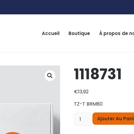
Accueil
Boutique
À propos de n
1118731
€
13,92
TZ-T BRM80
Ajouter Au Pani