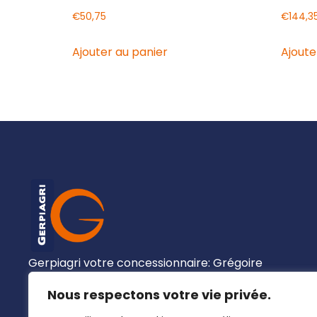
€
50,75
€
144,3
Ajouter au panier
Ajoute
Gerpiagri votre concessionnaire: Grégoire
Besson, Claas, Josking, Wacker Neuson,
Nous respectons votre vie privée.
Clemens, …