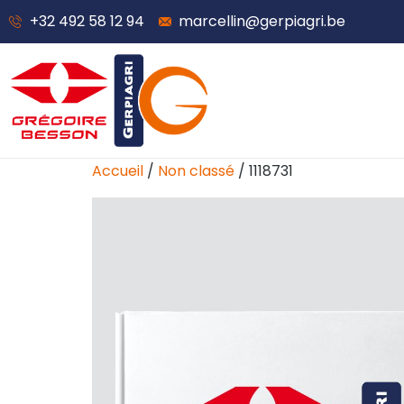
+32 492 58 12 94
marcellin@gerpiagri.be
Accueil
/
Non classé
/ 1118731