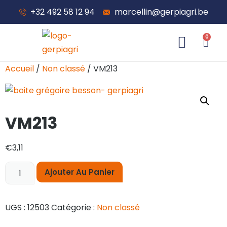
+32 492 58 12 94
marcellin@gerpiagri.be
0
À propos de nous
Accueil
/
Non classé
/ VM213
VM213
€
3,11
Ajouter Au Panier
UGS :
12503
Catégorie :
Non classé