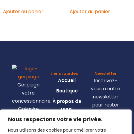
Ajouter au panier
Ajouter au panier
Liens rapides
Newsletter
Accueil
Inscrivez-
Gerpiagri
vous à notre
Boutique
votre
newsletter
concessionnaire:
À propos de
pour rester
Grégoire
nous
informé de
Besson,
Nous respectons votre vie privée.
Nous
toutes les
Claas,
contacter
nouveautés.
Nous utilisons des cookies pour améliorer votre
Josking,