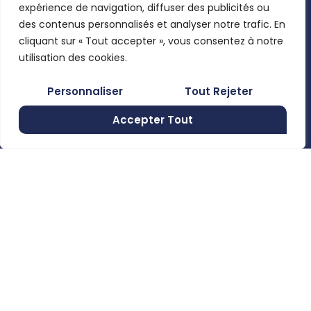
Mon compte
expérience de navigation, diffuser des publicités ou
Wacker
Pages légales
des contenus personnalisés et analyser notre trafic. En
Neuson,
Mentions
cliquant sur « Tout accepter », vous consentez à notre
Clemens, …
En utilisant
légales
utilisation des cookies.
ce formulaire,
Politique de
Rue de
Personnaliser
Tout Rejeter
vous
confidentialité
Moncheret
acceptez le
28B , 6280
Accepter Tout
Conditions
stockage et
Gerpinnes,
générales de
Belgium
le traitement
vente
de vos
+32 492
58 12 94
données par
marcellin@gerpiagri.be
ce site web.
BE
S'inscrire
0793.946.582