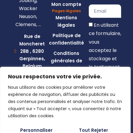
Josking,
Mon compte
Wacker
Pages légales
Neuson,
Mentions
Clemens, …
En utilisant
légales
ce formulaire,
Politique de
Rue de
vous
confidentialité
Moncheret
acceptez le
28B , 6280
Conditions
stockage et
Gerpinnes,
générales de
Belgium
le traitement
vente
de vos
+32 492
Nous respectons votre vie privée.
58 12 94
données par
Nous utilisons des cookies pour améliorer votre
marcellin@gerpiagri.be
ce site web.
expérience de navigation, diffuser des publicités ou
BE
des contenus personnalisés et analyser notre trafic. En
S'inscrire
0793.946.582
cliquant sur « Tout accepter », vous consentez à notre
utilisation des cookies.
Personnaliser
Tout Rejeter