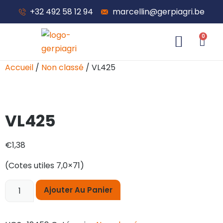
+32 492 58 12 94
marcellin@gerpiagri.be
0
À propos de nous
Accueil
/
Non classé
/ VL425
VL425
€
1,38
(Cotes utiles 7,0×71)
Ajouter Au Panier