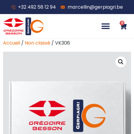
+32 492 58 12 94
marcellin@gerpiagri.be
0
Accueil
/
Non classé
/ VK306