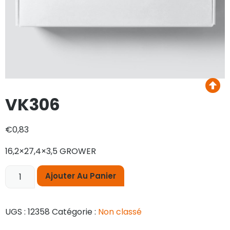
VK306
€
0,83
16,2×27,4×3,5 GROWER
Ajouter Au Panier
UGS :
12358
Catégorie :
Non classé