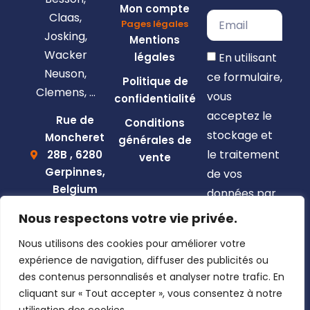
Mon compte
Claas,
Pages légales
Josking,
Mentions
Wacker
En utilisant
légales
Neuson,
ce formulaire,
Politique de
Clemens, …
vous
confidentialité
acceptez le
Rue de
Conditions
stockage et
Moncheret
générales de
le traitement
28B , 6280
vente
Gerpinnes,
de vos
Belgium
données par
+32 492
ce site web.
Nous respectons votre vie privée.
58 12 94
S'inscrire
Nous utilisons des cookies pour améliorer votre
marcellin@gerpiagri.be
expérience de navigation, diffuser des publicités ou
BE
des contenus personnalisés et analyser notre trafic. En
0793.946.582
cliquant sur « Tout accepter », vous consentez à notre