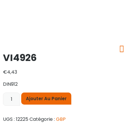
VI4926
€
4,43
DIN912
Ajouter Au Panier
UGS :
12225
Catégorie :
GBP