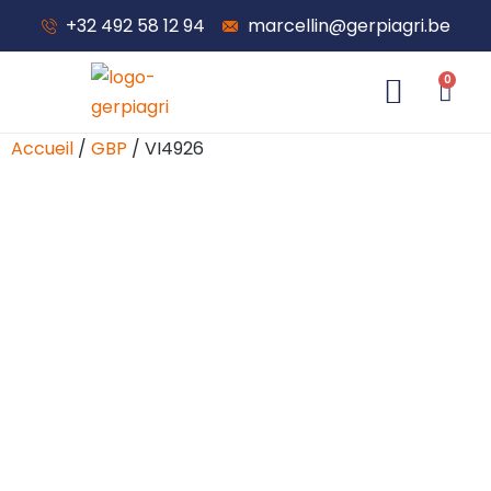
+32 492 58 12 94
marcellin@gerpiagri.be
0
À propos de nous
Accueil
/
GBP
/ VI4926