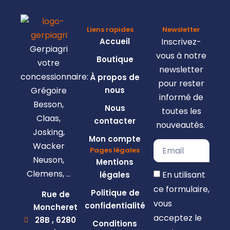
Liens rapides
Newsletter
Accueil
Inscrivez-
Gerpiagri
vous à notre
Boutique
votre
newsletter
concessionnaire:
À propos de
pour rester
Grégoire
nous
informé de
Besson,
Nous
toutes les
Claas,
contacter
nouveautés.
Josking,
Mon compte
Wacker
Pages légales
Neuson,
Mentions
Clemens, …
En utilisant
légales
ce formulaire,
Politique de
Rue de
vous
confidentialité
Moncheret
acceptez le
28B , 6280
Conditions