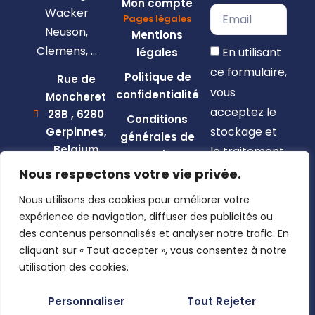
Mon compte
Wacker
Pages légales
Neuson,
Mentions
Clemens, …
En utilisant
légales
ce formulaire,
Politique de
Rue de
vous
confidentialité
Moncheret
acceptez le
28B , 6280
Conditions
stockage et
Gerpinnes,
générales de
Belgium
le traitement
vente
de vos
+32 492
Nous respectons votre vie privée.
58 12 94
données par
Nous utilisons des cookies pour améliorer votre
marcellin@gerpiagri.be
ce site web.
expérience de navigation, diffuser des publicités ou
BE
des contenus personnalisés et analyser notre trafic. En
S'inscrire
0793.946.582
cliquant sur « Tout accepter », vous consentez à notre
utilisation des cookies.
Personnaliser
Tout Rejeter