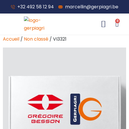
+32 492 58 12 94
marcellin@gerpiagri.be
0
À propos de nous
Accueil
/
Non classé
/ VI3321