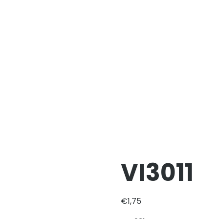
VI3011
€
1,75