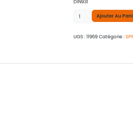
DIN931
Ajouter Au Pani
UGS :
11969
Catégorie :
SP