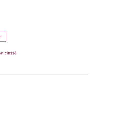
er
n classé