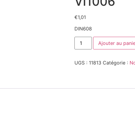
VI1006
€
1,01
DIN608
quantité
Ajouter au pani
de
VI1006
UGS :
11813
Catégorie :
No