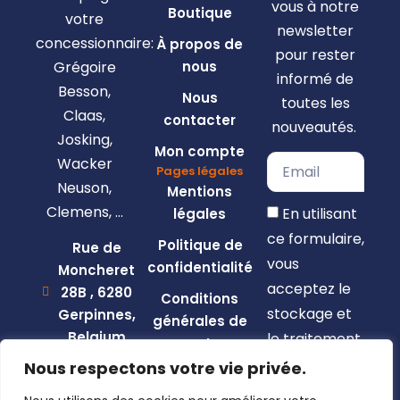
vous à notre
Boutique
votre
newsletter
concessionnaire:
À propos de
pour rester
Grégoire
nous
informé de
Besson,
Nous
toutes les
Claas,
contacter
nouveautés.
Josking,
Mon compte
Wacker
Pages légales
Neuson,
Mentions
Clemens, …
En utilisant
légales
ce formulaire,
Politique de
Rue de
vous
confidentialité
Moncheret
acceptez le
28B , 6280
Conditions
stockage et
Gerpinnes,
générales de
Belgium
le traitement
vente
de vos
+32 492
Nous respectons votre vie privée.
58 12 94
données par