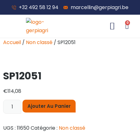
+32 492 58 12 94
marcellin@gerpiagri.be
0
À propos de nous
Accueil
/
Non classé
/ SP12051
SP12051
€
114,08
Ajouter Au Panier
UGS :
11650
Catégorie :
Non classé