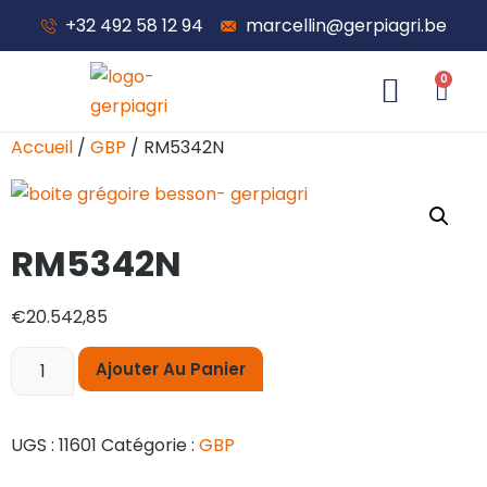
+32 492 58 12 94
marcellin@gerpiagri.be
0
À propos de nous
Accueil
/
GBP
/ RM5342N
RM5342N
€
20.542,85
Ajouter Au Panier
UGS :
11601
Catégorie :
GBP