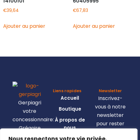
14100101
60405995
€
39,64
€
67,83
Ajouter au panier
Ajouter au panier
Liens rapides
Newsletter
Accueil
Inscrivez-
Gerpiagri
vous à notre
Boutique
votre
newsletter
concessionnaire:
À propos de
pour rester
Grégoire
nous
informé de
Besson,
Nous respectons votre vie privée.
Nous