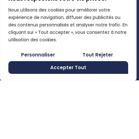
toutes les
Claas,
contacter
nouveautés.
Nous utilisons des cookies pour améliorer votre
Josking,
Mon compte
expérience de navigation, diffuser des publicités ou
Wacker
Pages légales
des contenus personnalisés et analyser notre trafic. En
Neuson,
Mentions
cliquant sur « Tout accepter », vous consentez à notre
Clemens, …
En utilisant
légales
utilisation des cookies.
ce formulaire,
Politique de
Rue de
Personnaliser
Tout Rejeter
vous
confidentialité
Moncheret
acceptez le
28B , 6280
Accepter Tout
Conditions
stockage et
Gerpinnes,
générales de
Belgium
le traitement
vente
de vos
+32 492
58 12 94
données par
marcellin@gerpiagri.be
ce site web.
BE
S'inscrire
0793.946.582