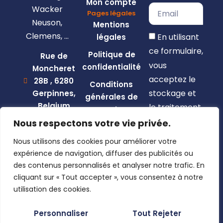
Mon compte
Wacker
Pages légales
Neuson,
Mentions
Clemens, …
En utilisant
légales
ce formulaire,
Politique de
Rue de
vous
confidentialité
Moncheret
acceptez le
28B , 6280
Conditions
stockage et
Gerpinnes,
générales de
Belgium
le traitement
vente
de vos
+32 492
Nous respectons votre vie privée.
58 12 94
données par
Nous utilisons des cookies pour améliorer votre
marcellin@gerpiagri.be
ce site web.
expérience de navigation, diffuser des publicités ou
BE
des contenus personnalisés et analyser notre trafic. En
S'inscrire
0793.946.582
cliquant sur « Tout accepter », vous consentez à notre
utilisation des cookies.
Personnaliser
Tout Rejeter