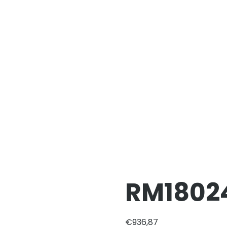
RM1802
€
936,87