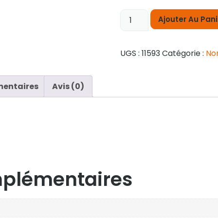
Ajouter Au Pani
UGS :
11593
Catégorie :
No
mentaires
Avis (0)
mplémentaires