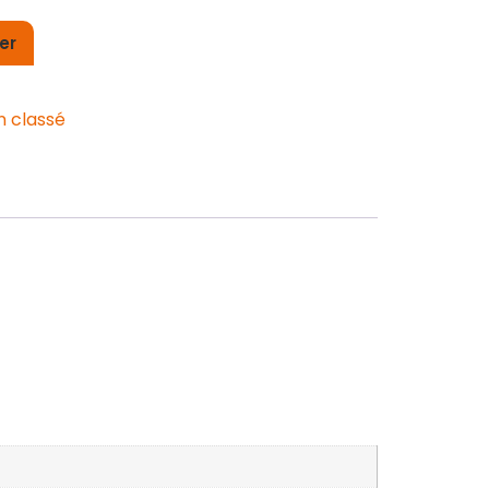
er
n classé