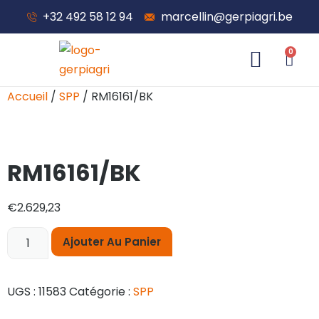
+32 492 58 12 94
marcellin@gerpiagri.be
0
À propos de nous
Accueil
/
SPP
/ RM16161/BK
RM16161/BK
€
2.629,23
Ajouter Au Panier
UGS :
11583
Catégorie :
SPP