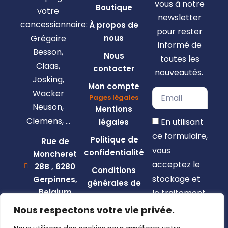
vous à notre
Boutique
votre
newsletter
concessionnaire:
À propos de
pour rester
Grégoire
nous
informé de
Besson,
Nous
toutes les
Claas,
contacter
nouveautés.
Josking,
Mon compte
Wacker
Pages légales
Neuson,
Mentions
Clemens, …
En utilisant
légales
ce formulaire,
Politique de
Rue de
vous
confidentialité
Moncheret
acceptez le
28B , 6280
Conditions
stockage et
Gerpinnes,
générales de
Belgium
le traitement
vente
de vos
+32 492
Nous respectons votre vie privée.
58 12 94
données par