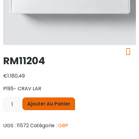
RM11204
€
1.180,49
P195- CRAV LAR
Ajouter Au Panier
UGS :
11572
Catégorie :
GBP