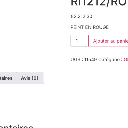
RI1212/RO
€
2.312,30
PEINT EN ROUGE
quantité
Ajouter au pani
de
RI1212/RO
UGS :
11549
Catégorie :
G
taires
Avis (0)