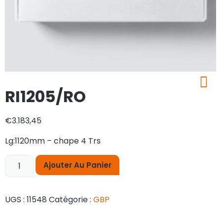
RI1205/RO
€
3.183,45
Lg:1120mm – chape 4 Trs
Ajouter Au Panier
UGS :
11548
Catégorie :
GBP