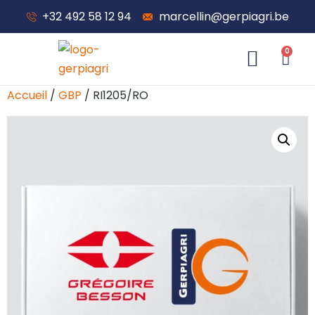
+32 492 58 12 94
marcellin@gerpiagri.be
0
À propos de nous
Accueil
/
GBP
/ RI1205/RO