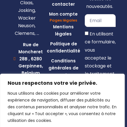
Claas,
contacter
nouveautés.
Josking,
Mon compte
Wacker
Pages légales
Neuson,
Mentions
Clemens, …
En utilisant
légales
ce formulaire,
Politique de
Rue de
vous
confidentialité
Moncheret
acceptez le
28B , 6280
Conditions
stockage et
Gerpinnes,
générales de
Belgium
le traitement
vente
de vos
+32 492
Nous respectons votre vie privée.
58 12 94
données par
Nous utilisons des cookies pour améliorer votre
marcellin@gerpiagri.be
ce site web.
expérience de navigation, diffuser des publicités ou
BE
des contenus personnalisés et analyser notre trafic. En
S'inscrire
0793.946.582
cliquant sur « Tout accepter », vous consentez à notre
utilisation des cookies.