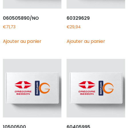
060505890/NO
60329629
€
71,73
€
29,94
Ajouter au panier
Ajouter au panier
10500500
60405995