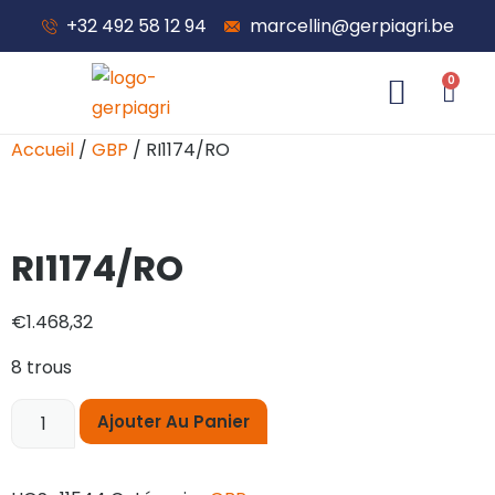
+32 492 58 12 94
marcellin@gerpiagri.be
0
À propos de nous
Accueil
/
GBP
/ RI1174/RO
RI1174/RO
€
1.468,32
8 trous
Ajouter Au Panier