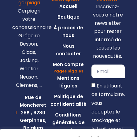
Accueil
Inscrivez-
Gerpiagri
vous à notre
Boutique
votre
newsletter
concessionnaire:
À propos de
pour rester
Grégoire
nous
informé de
Besson,
Nous
toutes les
Claas,
contacter
nouveautés.
Josking,
Mon compte
Wacker
Pages légales
Neuson,
Mentions
Clemens, …
En utilisant
légales
ce formulaire,
Politique de
Rue de
vous
confidentialité
Moncheret
acceptez le
28B , 6280
Conditions
stockage et
Gerpinnes,
générales de
Belgium
le traitement
vente