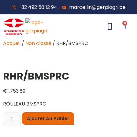
+32 492 58 12 94
marcellin@gerpiagri.be
0
À propos de nous
Accueil
/
Non classé
/ RHR/BMSPRC
RHR/BMSPRC
€
1.753,89
ROULEAU BMSPRC
Ajouter Au Panier