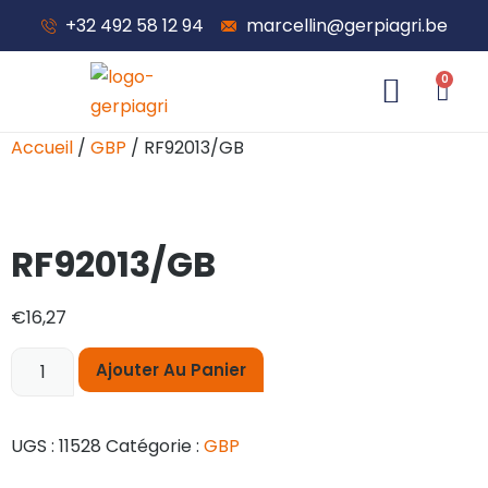
+32 492 58 12 94
marcellin@gerpiagri.be
0
À propos de nous
Accueil
/
GBP
/ RF92013/GB
RF92013/GB
€
16,27
Ajouter Au Panier
UGS :
11528
Catégorie :
GBP