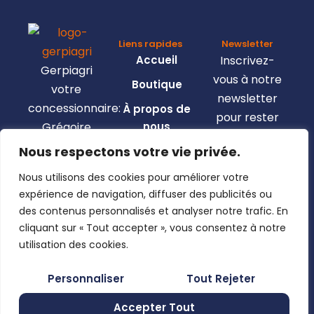
Liens rapides
Newsletter
Accueil
Inscrivez-
Gerpiagri
vous à notre
Boutique
votre
newsletter
concessionnaire:
À propos de
pour rester
Grégoire
nous
informé de
Besson,
Nous respectons votre vie privée.
Nous
toutes les
Claas,
contacter
nouveautés.
Nous utilisons des cookies pour améliorer votre
Josking,
Mon compte
expérience de navigation, diffuser des publicités ou
Wacker
Pages légales
des contenus personnalisés et analyser notre trafic. En
Neuson,
Mentions
cliquant sur « Tout accepter », vous consentez à notre
Clemens, …
En utilisant
légales
utilisation des cookies.
ce formulaire,
Politique de
Rue de
Personnaliser
Tout Rejeter
vous
confidentialité
Moncheret
acceptez le
28B , 6280
Accepter Tout
Conditions