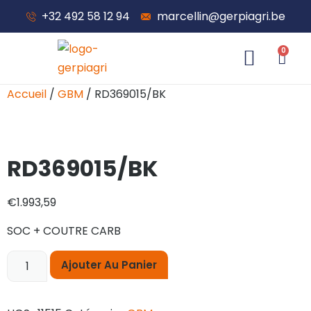
+32 492 58 12 94
marcellin@gerpiagri.be
0
À propos de nous
Accueil
/
GBM
/ RD369015/BK
RD369015/BK
€
1.993,59
SOC + COUTRE CARB
Ajouter Au Panier