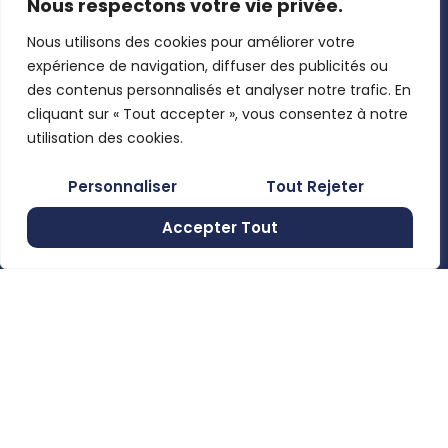
Nous respectons votre vie privée.
Nous
toutes les
Claas,
contacter
nouveautés.
Nous utilisons des cookies pour améliorer votre
Josking,
Mon compte
expérience de navigation, diffuser des publicités ou
Wacker
Pages légales
des contenus personnalisés et analyser notre trafic. En
Neuson,
Mentions
cliquant sur « Tout accepter », vous consentez à notre
Clemens, …
En utilisant
légales
utilisation des cookies.
ce formulaire,
Politique de
Rue de
Personnaliser
Tout Rejeter
vous
confidentialité
Moncheret
acceptez le
28B , 6280
Accepter Tout
Conditions
stockage et
Gerpinnes,
générales de
Belgium
le traitement
vente
de vos
+32 492
58 12 94
données par
marcellin@gerpiagri.be
ce site web.
BE
S'inscrire
0793.946.582