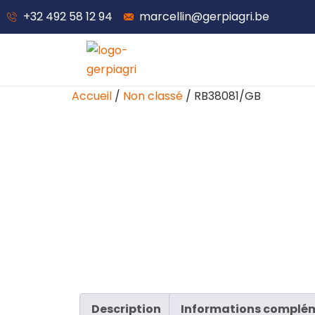
+32 492 58 12 94
marcellin@gerpiagri.be
Accueil
/
Non classé
/ RB38081/GB
Description
Informations complé