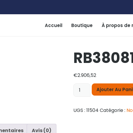
Accueil
Boutique
À propos de 
RB3808
€
2.906,52
Ajouter Au Pani
UGS :
11504
Catégorie :
No
mentaires
Avis (0)