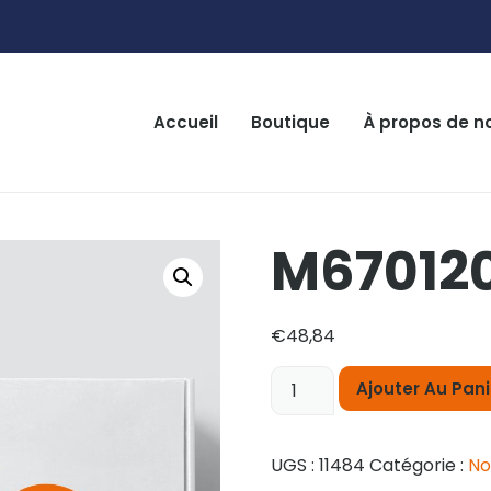
Accueil
Boutique
À propos de n
M67012
€
48,84
Ajouter Au Pani
UGS :
11484
Catégorie :
No