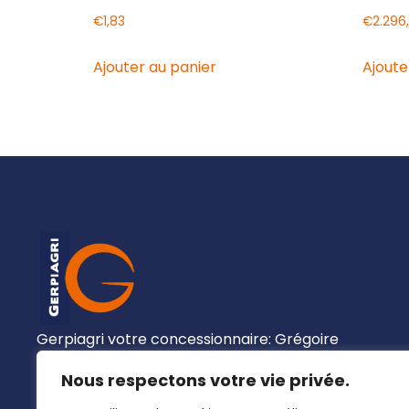
€
1,83
€
2.296
Ajouter au panier
Ajoute
Gerpiagri votre concessionnaire: Grégoire
Besson, Claas, Josking, Wacker Neuson,
Nous respectons votre vie privée.
Clemens, …