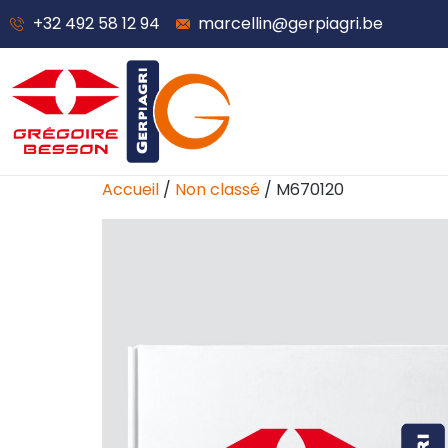
+32 492 58 12 94
marcellin@gerpiagri.be
Accueil
/
Non classé
/ M670120