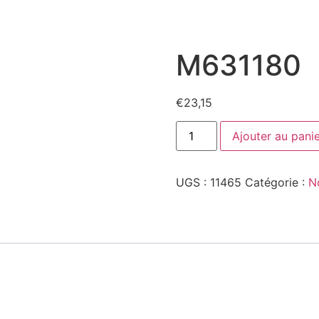
M631180
€
23,15
Ajouter au pani
UGS :
11465
Catégorie :
N