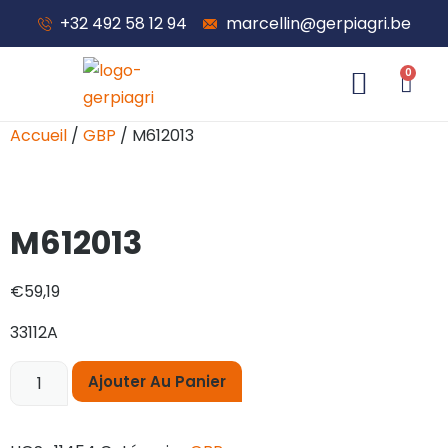
+32 492 58 12 94
marcellin@gerpiagri.be
0
À propos de nous
Accueil
/
GBP
/ M612013
M612013
€
59,19
33112A
Ajouter Au Panier