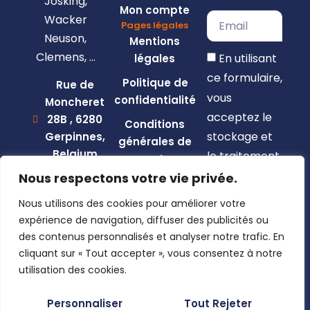
Josking,
Mon compte
Wacker
Pages légales
Neuson,
Mentions
Clemens, …
En utilisant
légales
ce formulaire,
Politique de
Rue de
vous
confidentialité
Moncheret
acceptez le
28B , 6280
Conditions
stockage et
Gerpinnes,
générales de
Belgium
le traitement
vente
de vos
+32 492
Nous respectons votre vie privée.
58 12 94
données par
Nous utilisons des cookies pour améliorer votre
marcellin@gerpiagri.be
ce site web.
expérience de navigation, diffuser des publicités ou
BE
des contenus personnalisés et analyser notre trafic. En
S'inscrire
0793.946.582
cliquant sur « Tout accepter », vous consentez à notre
utilisation des cookies.
Personnaliser
Tout Rejeter