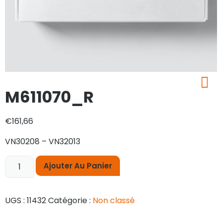
M611070_R
€
161,66
VN30208 – VN32013
Ajouter Au Panier
UGS :
11432
Catégorie :
Non classé