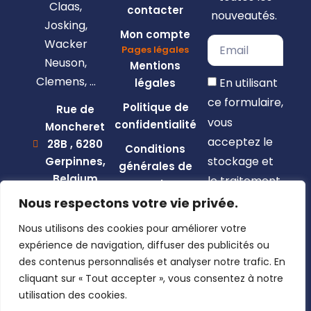
Claas,
contacter
nouveautés.
Josking,
Mon compte
Wacker
Pages légales
Neuson,
Mentions
Clemens, …
En utilisant
légales
ce formulaire,
Politique de
Rue de
vous
confidentialité
Moncheret
acceptez le
28B , 6280
Conditions
stockage et
Gerpinnes,
générales de
Belgium
le traitement
vente
de vos
+32 492
Nous respectons votre vie privée.
58 12 94
données par
Nous utilisons des cookies pour améliorer votre
marcellin@gerpiagri.be
ce site web.
expérience de navigation, diffuser des publicités ou
BE
des contenus personnalisés et analyser notre trafic. En
S'inscrire
0793.946.582
cliquant sur « Tout accepter », vous consentez à notre
utilisation des cookies.