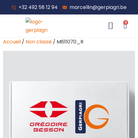
+32 492 58 12 94
marcellin@gerpiagri.be
0
À propos de nous
Accueil
/
Non classé
/ M611070_R