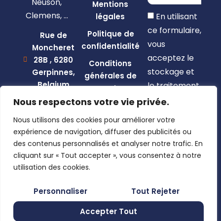
Neuson,
Mentions
Clemens, …
En utilisant
légales
ce formulaire,
Politique de
Rue de
vous
confidentialité
Moncheret
acceptez le
28B , 6280
Conditions
stockage et
Gerpinnes,
générales de
Belgium
le traitement
vente
de vos
+32 492
Nous respectons votre vie privée.
58 12 94
données par
Nous utilisons des cookies pour améliorer votre
marcellin@gerpiagri.be
ce site web.
expérience de navigation, diffuser des publicités ou
BE
des contenus personnalisés et analyser notre trafic. En
S'inscrire
0793.946.582
cliquant sur « Tout accepter », vous consentez à notre
utilisation des cookies.
Personnaliser
Tout Rejeter
Accepter Tout
#chaudmort | © 2026 Design by e-comeo