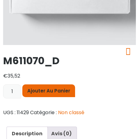
M611070_D
€
35,52
Ajouter Au Panier
UGS :
11429
Catégorie :
Non classé
Description
Avis (0)