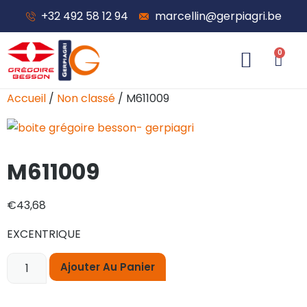
+32 492 58 12 94
marcellin@gerpiagri.be
0
À propos de nous
Accueil
/
Non classé
/ M611009
M611009
€
43,68
EXCENTRIQUE
Ajouter Au Panier