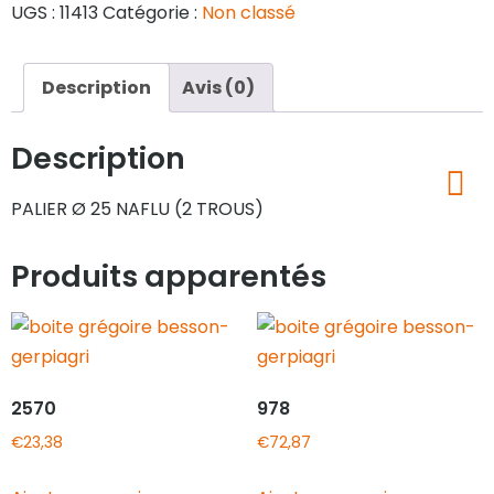
UGS :
11413
Catégorie :
Non classé
Description
Avis (0)
Description
PALIER Ø 25 NAFLU (2 TROUS)
Produits apparentés
2570
978
€
23,38
€
72,87