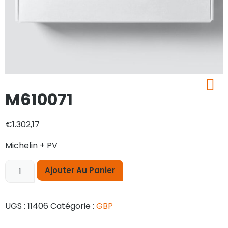
M610071
€
1.302,17
Michelin + PV
Ajouter Au Panier
UGS :
11406
Catégorie :
GBP