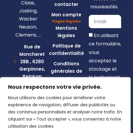
Claas,
contacter
nouveautés.
Josking,
Mon compte
Wacker
Pages légales
Neuson,
Mentions
Clemens, …
En utilisant
légales
ce formulaire,
Politique de
Rue de
vous
confidentialité
Moncheret
acceptez le
28B , 6280
Conditions
stockage et
Gerpinnes,
générales de
Belgium
le traitement
vente
de vos
+32 492
Nous respectons votre vie privée.
58 12 94
données par
Nous utilisons des cookies pour améliorer votre
marcellin@gerpiagri.be
ce site web.
expérience de navigation, diffuser des publicités ou
BE
des contenus personnalisés et analyser notre trafic. En
S'inscrire
0793.946.582
cliquant sur « Tout accepter », vous consentez à notre
utilisation des cookies.