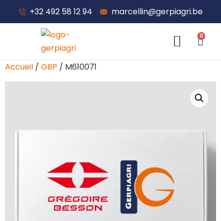
+32 492 58 12 94
marcellin@gerpiagri.be
0
À propos de nous
Accueil
/
GBP
/ M610071