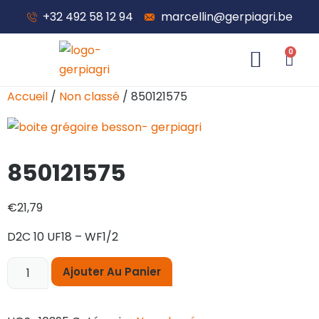
+32 492 58 12 94
marcellin@gerpiagri.be
0
À propos de nous
Accueil
/
Non classé
/ 850121575
850121575
€
21,79
D2C 10 UF18 – WF1/2
Ajouter Au Panier