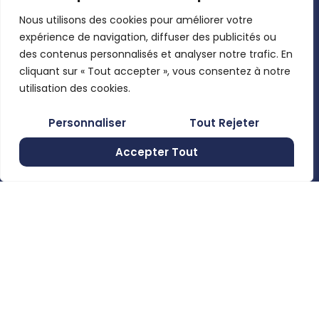
Claas,
contacter
nouveautés.
Nous utilisons des cookies pour améliorer votre
Josking,
Mon compte
expérience de navigation, diffuser des publicités ou
Wacker
Pages légales
des contenus personnalisés et analyser notre trafic. En
Neuson,
Mentions
cliquant sur « Tout accepter », vous consentez à notre
Clemens, …
En utilisant
légales
utilisation des cookies.
ce formulaire,
Politique de
Rue de
Personnaliser
Tout Rejeter
vous
confidentialité
Moncheret
acceptez le
28B , 6280
Accepter Tout
Conditions
stockage et
Gerpinnes,
générales de
Belgium
le traitement
vente
de vos
+32 492
58 12 94
données par
marcellin@gerpiagri.be
ce site web.
BE
S'inscrire
0793.946.582