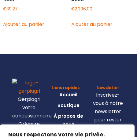
€
39,27
€
2.296,00
Ajouter au panier
Ajouter au panier
Liens rapides
Newsletter
Accueil
Inscrivez-
Gerpiagri
vous à notre
Boutique
votre
newsletter
concessionnaire:
À propos de
pour rester
Grégoire
nous
informé de
Besson,
Nous respectons votre vie privée.
Nous
toutes les