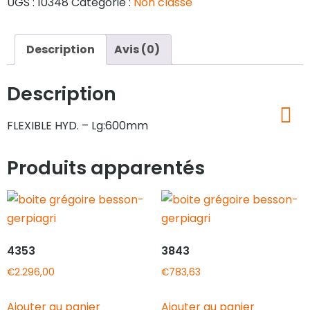
UGS :
10348
Catégorie :
Non classé
Description
Avis (0)
Description
FLEXIBLE HYD. – Lg:600mm
Produits apparentés
4353
3843
€
2.296,00
€
783,63
Ajouter au panier
Ajouter au panier