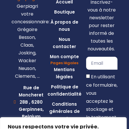
Accueil
Inscrivez-
Gerpiagri
vous à notre
Boutique
votre
newsletter
concessionnaire:
À propos de
pour rester
Grégoire
nous
informé de
Besson,
Nous
toutes les
Claas,
contacter
nouveautés.
Josking,
Mon compte
Wacker
Pages légales
Neuson,
Mentions
Clemens, …
En utilisant
légales
ce formulaire,
Politique de
Rue de
vous
confidentialité
Moncheret
acceptez le
28B , 6280
Conditions
stockage et
Gerpinnes,
générales de
Belgium
le traitement
vente
de vos
+32 492
Nous respectons votre vie privée.