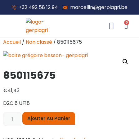
+32 492 58 12 94
marcellin@gerpiagri.be
0
À propos de nous
Accueil
/
Non classé
/ 850115675
850115675
€
41,43
D2C 8 UF18
Ajouter Au Panier