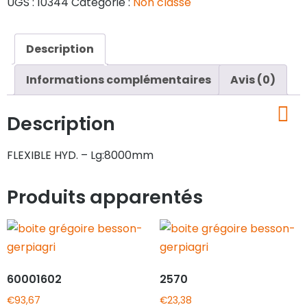
UGS :
10344
Catégorie :
Non classé
Description
Informations complémentaires
Avis (0)
Description
FLEXIBLE HYD. – Lg:8000mm
Produits apparentés
60001602
2570
€
93,67
€
23,38