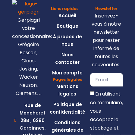
Liens rapides
Newsletter
Accueil
Inscrivez-
Gerpiagri
vous à notre
Boutique
votre
newsletter
concessionnaire:
À propos de
pour rester
Grégoire
nous
informé de
Besson,
Nous
toutes les
Claas,
contacter
nouveautés.
Josking,
Mon compte
Wacker
Pages légales
Neuson,
Mentions
Clemens, …
En utilisant
légales
ce formulaire,
Politique de
Rue de
vous
confidentialité
Moncheret
acceptez le
28B , 6280
Conditions
stockage et
Gerpinnes,
générales de