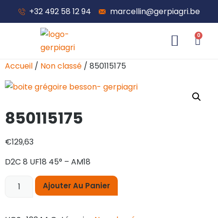
+32 492 58 12 94
marcellin@gerpiagri.be
0
À propos de nous
Accueil
/
Non classé
/ 850115175
850115175
€
129,63
D2C 8 UF18 45° – AM18
Ajouter Au Panier