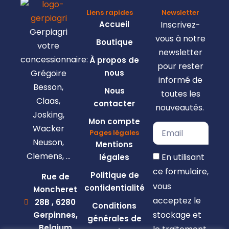
Liens rapides
Newsletter
Accueil
Inscrivez-
Gerpiagri
vous à notre
Boutique
votre
newsletter
concessionnaire:
À propos de
pour rester
Grégoire
nous
informé de
Besson,
Nous
toutes les
Claas,
contacter
nouveautés.
Josking,
Mon compte
Wacker
Pages légales
Neuson,
Mentions
Clemens, …
En utilisant
légales
ce formulaire,
Politique de
Rue de
vous
confidentialité
Moncheret
acceptez le
28B , 6280
Conditions
stockage et
Gerpinnes,
générales de
Belgium