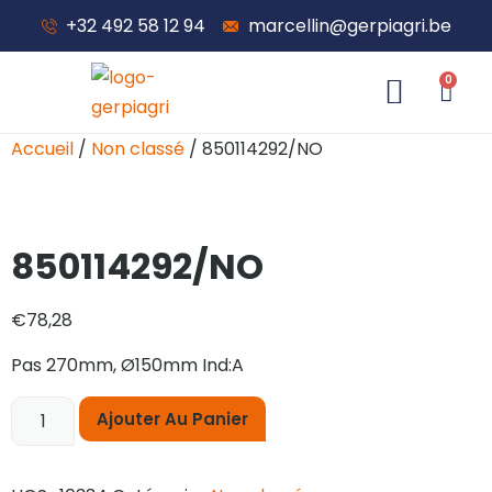
+32 492 58 12 94
marcellin@gerpiagri.be
0
À propos de nous
Accueil
/
Non classé
/ 850114292/NO
850114292/NO
€
78,28
Pas 270mm, Ø150mm Ind:A
Ajouter Au Panier