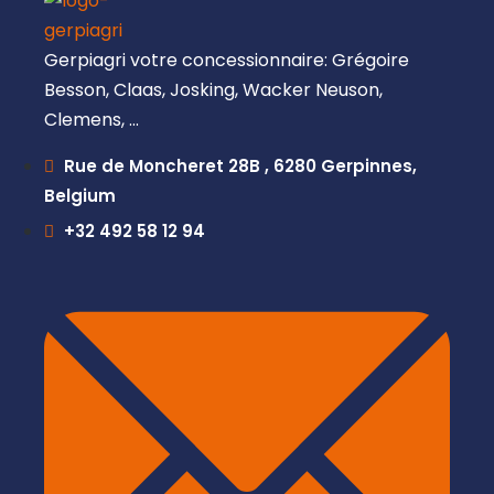
Gerpiagri votre concessionnaire: Grégoire
Besson, Claas, Josking, Wacker Neuson,
Clemens, …
Rue de Moncheret 28B , 6280 Gerpinnes,
Belgium
+32 492 58 12 94