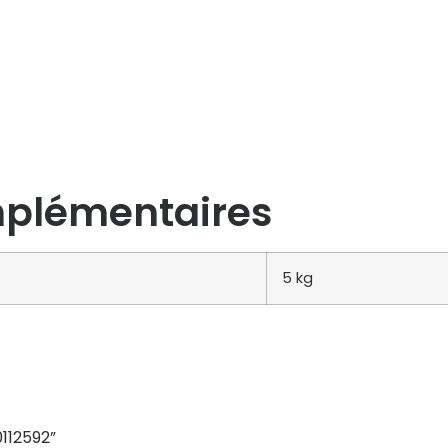
mplémentaires
5 kg
0112592”