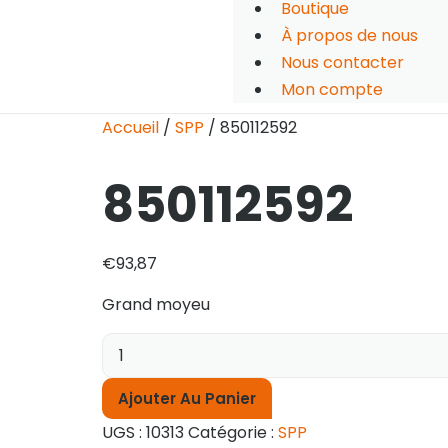
Boutique
À propos de nous
Nous contacter
Mon compte
Accueil
/
SPP
/ 850112592
850112592
€
93,87
Grand moyeu
Ajouter Au Panier
UGS :
10313
Catégorie :
SPP